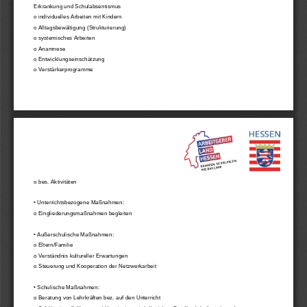
Erkrankung und Schulabsentismus 
o individuelles Arbeiten mit Kindern 
o Alltagsbewältigung (Strukturierung) 
o systemisches Arbeiten 
o Anamnese 
o Entwicklungseinschätzung 
o Verstärkerprogramme 
o bes. Aktivitäten 
• Unterrichtsbezogene Maßnahmen: 
o Eingliederungsmaßnahmen begleiten 
• Außerschulische Maßnahmen: 
o Eltern/Familie 
o Verständnis kultureller Erwartungen 
o Steuerung und Kooperation der Netzwerkarbeit 
• Schulische Maßnahmen: 
o Beratung von Lehrkräften bez. auf den Unterricht 
o Schülereinzelfallberatung/ Hospitation mit kollegialem Feedback (präventiv und 