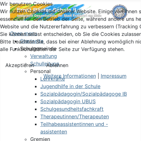
Wir benutzen Cookies
Wir nutzen Cookies auf unserer Website. Einige von ihnen 
essenziell für den Betrieb der Seite, während andere uns he
Website und die Nutzererfahrung zu verbessern (Tracking 
Open menu
Sie können selbst entscheiden, ob Sie die Cookies zulasse
Startseite
Bitte beachten Sie, dass bei einer Ablehnung womöglich ni
Schulgemeinde
alle Funktionalitäten der Seite zur Verfügung stehen.
Verwaltung
Schulleitung
Akzeptieren
Ablehnen
Personal
Weitere Informationen
|
Impressum
Lehrkräfte
Jugendhilfe in der Schule
Sozialpädagogin/Sozialpädagoge IB
Sozialpädagogin UBUS
Schulgesundheitsfachkraft
Therapeutinnen/Therapeuten
Teilhabeassistentinnen und -
assistenten
Gremien