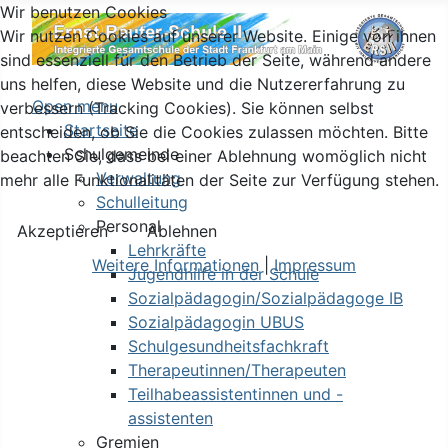
Wir benutzen Cookies
Wir nutzen Cookies auf unserer Website. Einige von ihnen
sind essenziell für den Betrieb der Seite, während andere
uns helfen, diese Website und die Nutzererfahrung zu
Open menu
verbessern (Tracking Cookies). Sie können selbst
Startseite
entscheiden, ob Sie die Cookies zulassen möchten. Bitte
Schulgemeinde
beachten Sie, dass bei einer Ablehnung womöglich nicht
Verwaltung
mehr alle Funktionalitäten der Seite zur Verfügung stehen.
Schulleitung
Personal
Akzeptieren
Ablehnen
Lehrkräfte
Weitere Informationen
|
Impressum
Jugendhilfe in der Schule
Sozialpädagogin/Sozialpädagoge IB
Sozialpädagogin UBUS
Schulgesundheitsfachkraft
Therapeutinnen/Therapeuten
Teilhabeassistentinnen und -
assistenten
Gremien