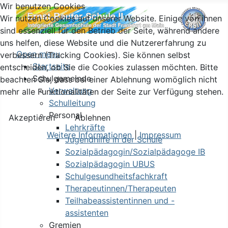
Wir benutzen Cookies
Wir nutzen Cookies auf unserer Website. Einige von ihnen
sind essenziell für den Betrieb der Seite, während andere
uns helfen, diese Website und die Nutzererfahrung zu
Open menu
verbessern (Tracking Cookies). Sie können selbst
Startseite
entscheiden, ob Sie die Cookies zulassen möchten. Bitte
Schulgemeinde
beachten Sie, dass bei einer Ablehnung womöglich nicht
Verwaltung
mehr alle Funktionalitäten der Seite zur Verfügung stehen.
Schulleitung
Personal
Akzeptieren
Ablehnen
Lehrkräfte
Weitere Informationen
|
Impressum
Jugendhilfe in der Schule
Sozialpädagogin/Sozialpädagoge IB
Sozialpädagogin UBUS
Schulgesundheitsfachkraft
Therapeutinnen/Therapeuten
Teilhabeassistentinnen und -
assistenten
Gremien