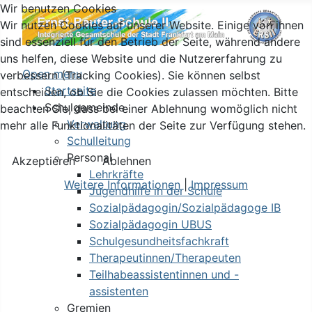
Wir benutzen Cookies
Wir nutzen Cookies auf unserer Website. Einige von ihnen
sind essenziell für den Betrieb der Seite, während andere
uns helfen, diese Website und die Nutzererfahrung zu
Open menu
verbessern (Tracking Cookies). Sie können selbst
Startseite
entscheiden, ob Sie die Cookies zulassen möchten. Bitte
Schulgemeinde
beachten Sie, dass bei einer Ablehnung womöglich nicht
Verwaltung
mehr alle Funktionalitäten der Seite zur Verfügung stehen.
Schulleitung
Personal
Akzeptieren
Ablehnen
Lehrkräfte
Weitere Informationen
|
Impressum
Jugendhilfe in der Schule
Sozialpädagogin/Sozialpädagoge IB
Sozialpädagogin UBUS
Schulgesundheitsfachkraft
Therapeutinnen/Therapeuten
Teilhabeassistentinnen und -
assistenten
Gremien