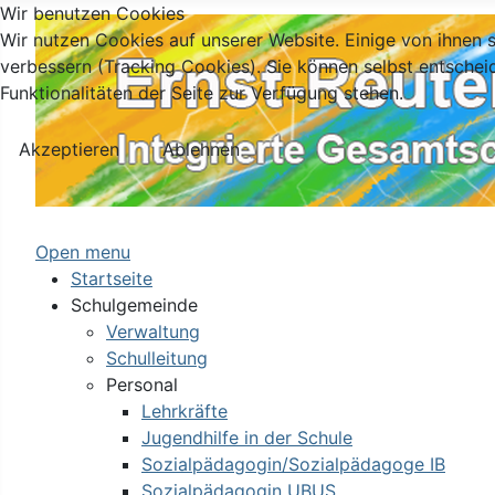
Wir benutzen Cookies
Wir nutzen Cookies auf unserer Website. Einige von ihnen s
verbessern (Tracking Cookies). Sie können selbst entschei
Funktionalitäten der Seite zur Verfügung stehen.
Akzeptieren
Ablehnen
Open menu
Startseite
Schulgemeinde
Verwaltung
Schulleitung
Personal
Lehrkräfte
Jugendhilfe in der Schule
Sozialpädagogin/Sozialpädagoge IB
Sozialpädagogin UBUS