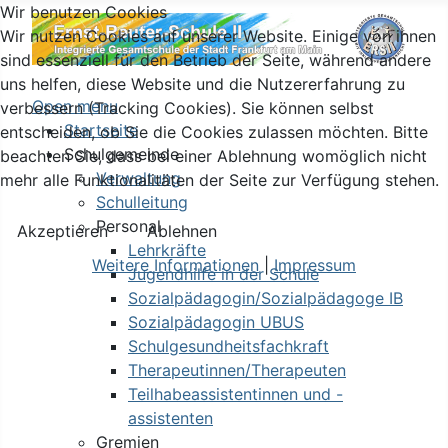
Wir benutzen Cookies
Wir nutzen Cookies auf unserer Website. Einige von ihnen
sind essenziell für den Betrieb der Seite, während andere
uns helfen, diese Website und die Nutzererfahrung zu
Open menu
verbessern (Tracking Cookies). Sie können selbst
Startseite
entscheiden, ob Sie die Cookies zulassen möchten. Bitte
Schulgemeinde
beachten Sie, dass bei einer Ablehnung womöglich nicht
Verwaltung
mehr alle Funktionalitäten der Seite zur Verfügung stehen.
Schulleitung
Personal
Akzeptieren
Ablehnen
Lehrkräfte
Weitere Informationen
|
Impressum
Jugendhilfe in der Schule
Sozialpädagogin/Sozialpädagoge IB
Sozialpädagogin UBUS
Schulgesundheitsfachkraft
Therapeutinnen/Therapeuten
Teilhabeassistentinnen und -
assistenten
Gremien