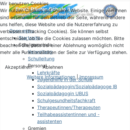
Wir benutzen Cookies
Wir nutzen Cookies auf unserer Website. Einige von ihnen
sind essenziell für den Betrieb der Seite, während andere
uns helfen, diese Website und die Nutzererfahrung zu
Open menu
verbessern (Tracking Cookies). Sie können selbst
Startseite
entscheiden, ob Sie die Cookies zulassen möchten. Bitte
Schulgemeinde
beachten Sie, dass bei einer Ablehnung womöglich nicht
Verwaltung
mehr alle Funktionalitäten der Seite zur Verfügung stehen.
Schulleitung
Personal
Akzeptieren
Ablehnen
Lehrkräfte
Weitere Informationen
|
Impressum
Jugendhilfe in der Schule
Sozialpädagogin/Sozialpädagoge IB
Sozialpädagogin UBUS
Schulgesundheitsfachkraft
Therapeutinnen/Therapeuten
Teilhabeassistentinnen und -
assistenten
Gremien