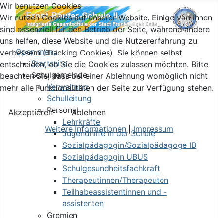
Wir benutzen Cookies
Wir nutzen Cookies auf unserer Website. Einige von ihnen
sind essenziell für den Betrieb der Seite, während andere
uns helfen, diese Website und die Nutzererfahrung zu
Open menu
verbessern (Tracking Cookies). Sie können selbst
Startseite
entscheiden, ob Sie die Cookies zulassen möchten. Bitte
Schulgemeinde
beachten Sie, dass bei einer Ablehnung womöglich nicht
Verwaltung
mehr alle Funktionalitäten der Seite zur Verfügung stehen.
Schulleitung
Personal
Akzeptieren
Ablehnen
Lehrkräfte
Weitere Informationen
|
Impressum
Jugendhilfe in der Schule
Sozialpädagogin/Sozialpädagoge IB
Sozialpädagogin UBUS
Schulgesundheitsfachkraft
Therapeutinnen/Therapeuten
Teilhabeassistentinnen und -
assistenten
Gremien