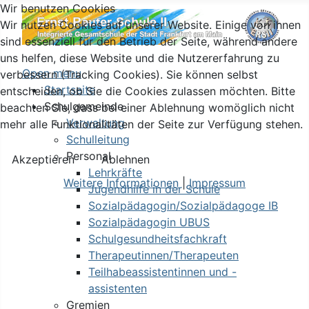
Wir benutzen Cookies
Wir nutzen Cookies auf unserer Website. Einige von ihnen
sind essenziell für den Betrieb der Seite, während andere
uns helfen, diese Website und die Nutzererfahrung zu
Open menu
verbessern (Tracking Cookies). Sie können selbst
Startseite
entscheiden, ob Sie die Cookies zulassen möchten. Bitte
Schulgemeinde
beachten Sie, dass bei einer Ablehnung womöglich nicht
Verwaltung
mehr alle Funktionalitäten der Seite zur Verfügung stehen.
Schulleitung
Personal
Akzeptieren
Ablehnen
Lehrkräfte
Weitere Informationen
|
Impressum
Jugendhilfe in der Schule
Sozialpädagogin/Sozialpädagoge IB
Sozialpädagogin UBUS
Schulgesundheitsfachkraft
Therapeutinnen/Therapeuten
Teilhabeassistentinnen und -
assistenten
Gremien