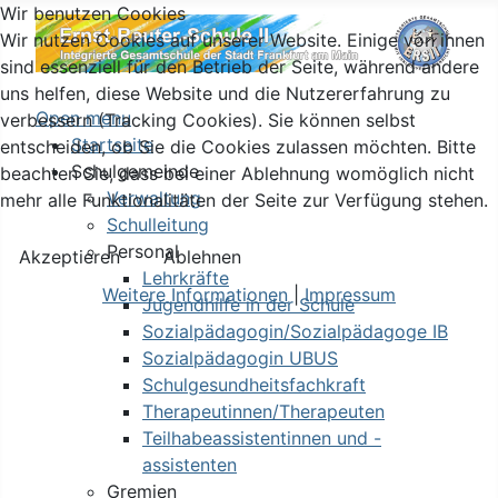
Wir benutzen Cookies
Wir nutzen Cookies auf unserer Website. Einige von ihnen
sind essenziell für den Betrieb der Seite, während andere
uns helfen, diese Website und die Nutzererfahrung zu
Open menu
verbessern (Tracking Cookies). Sie können selbst
Startseite
entscheiden, ob Sie die Cookies zulassen möchten. Bitte
Schulgemeinde
beachten Sie, dass bei einer Ablehnung womöglich nicht
Verwaltung
mehr alle Funktionalitäten der Seite zur Verfügung stehen.
Schulleitung
Personal
Akzeptieren
Ablehnen
Lehrkräfte
Weitere Informationen
|
Impressum
Jugendhilfe in der Schule
Sozialpädagogin/Sozialpädagoge IB
Sozialpädagogin UBUS
Schulgesundheitsfachkraft
Therapeutinnen/Therapeuten
Teilhabeassistentinnen und -
assistenten
Gremien