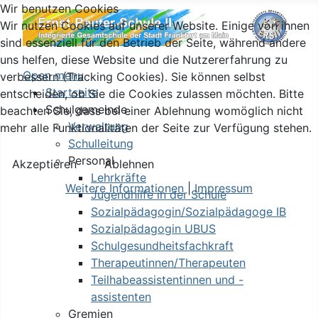
Wir benutzen Cookies
Wir nutzen Cookies auf unserer Website. Einige von ihnen
sind essenziell für den Betrieb der Seite, während andere
uns helfen, diese Website und die Nutzererfahrung zu
Open menu
verbessern (Tracking Cookies). Sie können selbst
Startseite
entscheiden, ob Sie die Cookies zulassen möchten. Bitte
Schulgemeinde
beachten Sie, dass bei einer Ablehnung womöglich nicht
Verwaltung
mehr alle Funktionalitäten der Seite zur Verfügung stehen.
Schulleitung
Personal
Akzeptieren
Ablehnen
Lehrkräfte
Weitere Informationen
|
Impressum
Jugendhilfe in der Schule
Sozialpädagogin/Sozialpädagoge IB
Sozialpädagogin UBUS
Schulgesundheitsfachkraft
Therapeutinnen/Therapeuten
Teilhabeassistentinnen und -
assistenten
Gremien