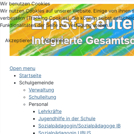
Wir benutzen Cookies
Wir nutzen Cookies auf unserer Website. Einige von ihnen s
verbessern (Tracking Cookies). Sie können selbst entschei
Funktionalitäten der Seite zur Verfügung stehen.
Akzeptieren
Ablehnen
Open menu
Startseite
Schulgemeinde
Verwaltung
Schulleitung
Personal
Lehrkräfte
Jugendhilfe in der Schule
Sozialpädagogin/Sozialpädagoge IB
Sozialpädagogin UBUS