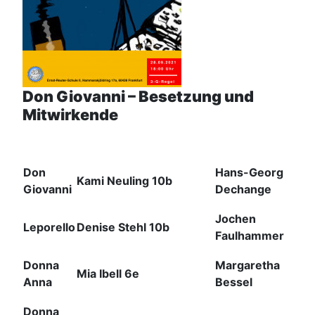
Don Giovanni – Besetzung und
Mitwirkende
Don
Hans-Georg
Kami Neuling 10b
Giovanni
Dechange
Jochen
Leporello
Denise Stehl 10b
Faulhammer
Donna
Margaretha
Mia Ibell 6e
Anna
Bessel
Donna