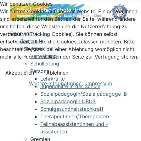
Wir benutzen Cookies
Wir nutzen Cookies auf unserer Website. Einige von ihnen
sind essenziell für den Betrieb der Seite, während andere
uns helfen, diese Website und die Nutzererfahrung zu
Open menu
verbessern (Tracking Cookies). Sie können selbst
Startseite
entscheiden, ob Sie die Cookies zulassen möchten. Bitte
Schulgemeinde
beachten Sie, dass bei einer Ablehnung womöglich nicht
Verwaltung
mehr alle Funktionalitäten der Seite zur Verfügung stehen.
Schulleitung
Personal
Akzeptieren
Ablehnen
Lehrkräfte
Weitere Informationen
|
Impressum
Jugendhilfe in der Schule
Sozialpädagogin/Sozialpädagoge IB
Sozialpädagogin UBUS
Schulgesundheitsfachkraft
Therapeutinnen/Therapeuten
Teilhabeassistentinnen und -
assistenten
Gremien