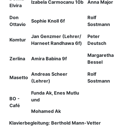
Izabela Carmocanu 10b
Anna Major
Elvira
Don
Rolf
Sophie Knoll 6f
Ottavio
Sostmann
Jan Genzmer (Lehrer/
Peter
Komtur
Harneet Randhawa 6f)
Deutsch
Margaretha
Zerlina
Amira Babina 9f
Bessel
Andreas Scheer
Rolf
Masetto
(Lehrer)
Sostmann
Funda Ak, Enes Mutlu
BO -
und
Café
Mohamed Ak
Klavierbegleitung: Berthold Mann-Vetter