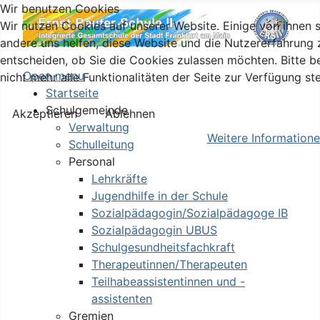
Wir benutzen Cookies
Wir nutzen Cookies auf unserer Website. Einige von ihnen s
andere uns helfen, diese Website und die Nutzererfahrung 
entscheiden, ob Sie die Cookies zulassen möchten. Bitte 
Open menu
nicht mehr alle Funktionalitäten der Seite zur Verfügung st
Startseite
Schulgemeinde
Akzeptieren
Ablehnen
Verwaltung
Weitere Information
Schulleitung
Personal
Lehrkräfte
Jugendhilfe in der Schule
Sozialpädagogin/Sozialpädagoge IB
Sozialpädagogin UBUS
Schulgesundheitsfachkraft
Therapeutinnen/Therapeuten
Teilhabeassistentinnen und -
assistenten
Gremien