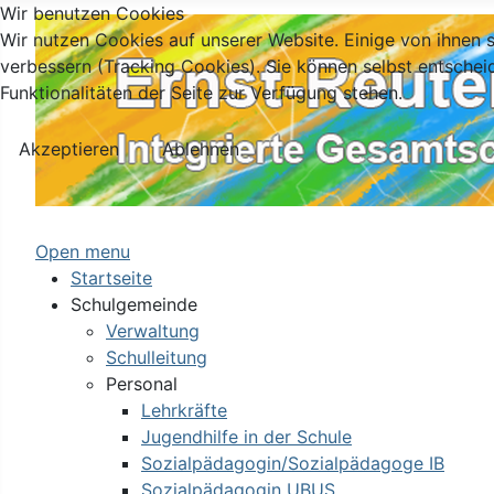
Wir benutzen Cookies
Wir nutzen Cookies auf unserer Website. Einige von ihnen s
verbessern (Tracking Cookies). Sie können selbst entschei
Funktionalitäten der Seite zur Verfügung stehen.
Akzeptieren
Ablehnen
Open menu
Startseite
Schulgemeinde
Verwaltung
Schulleitung
Personal
Lehrkräfte
Jugendhilfe in der Schule
Sozialpädagogin/Sozialpädagoge IB
Sozialpädagogin UBUS