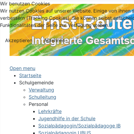
Wir benutzen Cookies
Wir nutzen Cookies auf unserer Website. Einige von ihnen s
verbessern (Tracking Cookies). Sie können selbst entschei
Funktionalitäten der Seite zur Verfügung stehen.
Akzeptieren
Ablehnen
Open menu
Startseite
Schulgemeinde
Verwaltung
Schulleitung
Personal
Lehrkräfte
Jugendhilfe in der Schule
Sozialpädagogin/Sozialpädagoge IB
Sozialpädagogin UBUS