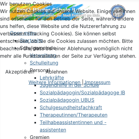
Wir benutzen Cookies
Wir nutzen Cookies auf unserer Website. Einige von ihnen
sind essenziell für den Betrieb der Seite, während andere
uns helfen, diese Website und die Nutzererfahrung zu
Open menu
verbessern (Tracking Cookies). Sie können selbst
Startseite
entscheiden, ob Sie die Cookies zulassen möchten. Bitte
Schulgemeinde
beachten Sie, dass bei einer Ablehnung womöglich nicht
Verwaltung
mehr alle Funktionalitäten der Seite zur Verfügung stehen.
Schulleitung
Personal
Akzeptieren
Ablehnen
Lehrkräfte
Weitere Informationen
|
Impressum
Jugendhilfe in der Schule
Sozialpädagogin/Sozialpädagoge IB
Sozialpädagogin UBUS
Schulgesundheitsfachkraft
Therapeutinnen/Therapeuten
Teilhabeassistentinnen und -
assistenten
Gremien