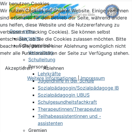
Wir benutzen Cookies
Wir nutzen Cookies auf unserer Website. Einige von ihnen
sind essenziell für den Betrieb der Seite, während andere
uns helfen, diese Website und die Nutzererfahrung zu
Open menu
verbessern (Tracking Cookies). Sie können selbst
Startseite
entscheiden, ob Sie die Cookies zulassen möchten. Bitte
Schulgemeinde
beachten Sie, dass bei einer Ablehnung womöglich nicht
Verwaltung
mehr alle Funktionalitäten der Seite zur Verfügung stehen.
Schulleitung
Personal
Akzeptieren
Ablehnen
Lehrkräfte
Weitere Informationen
|
Impressum
Jugendhilfe in der Schule
Sozialpädagogin/Sozialpädagoge IB
Sozialpädagogin UBUS
Schulgesundheitsfachkraft
Therapeutinnen/Therapeuten
Teilhabeassistentinnen und -
assistenten
Gremien