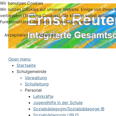
Wir benutzen Cookies
Wir nutzen Cookies auf unserer Website. Einige von ihnen s
verbessern (Tracking Cookies). Sie können selbst entschei
Funktionalitäten der Seite zur Verfügung stehen.
Akzeptieren
Ablehnen
Open menu
Startseite
Schulgemeinde
Verwaltung
Schulleitung
Personal
Lehrkräfte
Jugendhilfe in der Schule
Sozialpädagogin/Sozialpädagoge IB
Sozialpädagogin UBUS