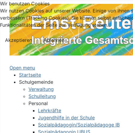
Wir benutzen Cookies
Wir nutzen Cookies auf unserer Website. Einige von ihnen s
verbessern (Tracking Cookies). Sie können selbst entschei
Funktionalitäten der Seite zur Verfügung stehen.
Akzeptieren
Ablehnen
Open menu
Startseite
Schulgemeinde
Verwaltung
Schulleitung
Personal
Lehrkräfte
Jugendhilfe in der Schule
Sozialpädagogin/Sozialpädagoge IB
Sozialpädagogin UBUS