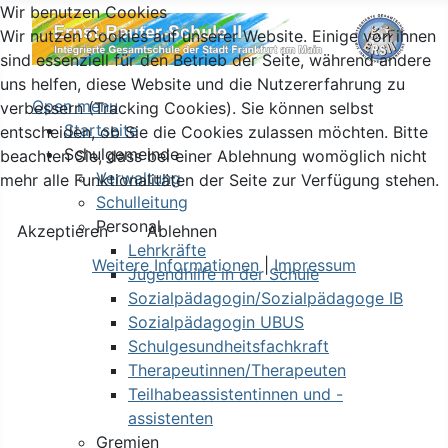
Wir benutzen Cookies
Wir nutzen Cookies auf unserer Website. Einige von ihnen
sind essenziell für den Betrieb der Seite, während andere
uns helfen, diese Website und die Nutzererfahrung zu
Open menu
verbessern (Tracking Cookies). Sie können selbst
Startseite
entscheiden, ob Sie die Cookies zulassen möchten. Bitte
Schulgemeinde
beachten Sie, dass bei einer Ablehnung womöglich nicht
Verwaltung
mehr alle Funktionalitäten der Seite zur Verfügung stehen.
Schulleitung
Personal
Akzeptieren
Ablehnen
Lehrkräfte
Weitere Informationen
|
Impressum
Jugendhilfe in der Schule
Sozialpädagogin/Sozialpädagoge IB
Sozialpädagogin UBUS
Schulgesundheitsfachkraft
Therapeutinnen/Therapeuten
Teilhabeassistentinnen und -
assistenten
Gremien