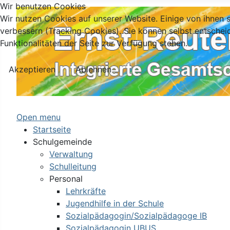
Wir benutzen Cookies
Wir nutzen Cookies auf unserer Website. Einige von ihnen s
verbessern (Tracking Cookies). Sie können selbst entschei
Funktionalitäten der Seite zur Verfügung stehen.
Akzeptieren
Ablehnen
Open menu
Startseite
Schulgemeinde
Verwaltung
Schulleitung
Personal
Lehrkräfte
Jugendhilfe in der Schule
Sozialpädagogin/Sozialpädagoge IB
Sozialpädagogin UBUS