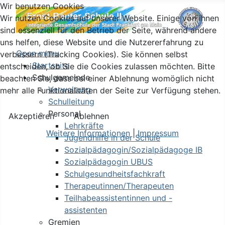
Wir benutzen Cookies
Wir nutzen Cookies auf unserer Website. Einige von ihnen
sind essenziell für den Betrieb der Seite, während andere
uns helfen, diese Website und die Nutzererfahrung zu
Open menu
verbessern (Tracking Cookies). Sie können selbst
Startseite
entscheiden, ob Sie die Cookies zulassen möchten. Bitte
Schulgemeinde
beachten Sie, dass bei einer Ablehnung womöglich nicht
Verwaltung
mehr alle Funktionalitäten der Seite zur Verfügung stehen.
Schulleitung
Personal
Akzeptieren
Ablehnen
Lehrkräfte
Weitere Informationen
|
Impressum
Jugendhilfe in der Schule
Sozialpädagogin/Sozialpädagoge IB
Sozialpädagogin UBUS
Schulgesundheitsfachkraft
Therapeutinnen/Therapeuten
Teilhabeassistentinnen und -
assistenten
Gremien