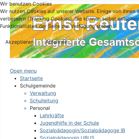
Wir benutzen Cookies
Wir nutzen Cookies auf unserer Website. Einige von ihnen s
verbessern (Tracking Cookies). Sie können selbst entschei
Funktionalitäten der Seite zur Verfügung stehen.
Akzeptieren
Ablehnen
Open menu
Startseite
Schulgemeinde
Verwaltung
Schulleitung
Personal
Lehrkräfte
Jugendhilfe in der Schule
Sozialpädagogin/Sozialpädagoge IB
Sozialpädagogin UBUS