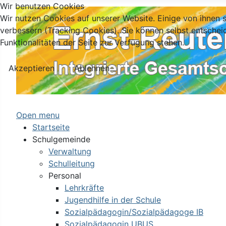
Wir benutzen Cookies
Wir nutzen Cookies auf unserer Website. Einige von ihnen s
verbessern (Tracking Cookies). Sie können selbst entschei
Funktionalitäten der Seite zur Verfügung stehen.
Akzeptieren
Ablehnen
Open menu
Startseite
Schulgemeinde
Verwaltung
Schulleitung
Personal
Lehrkräfte
Jugendhilfe in der Schule
Sozialpädagogin/Sozialpädagoge IB
Sozialpädagogin UBUS