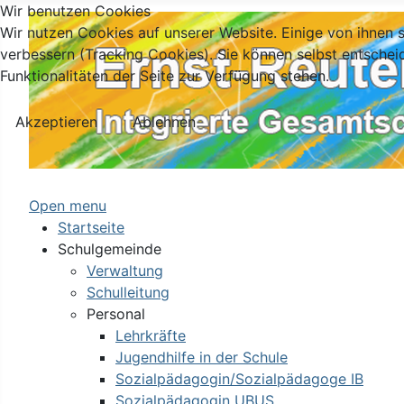
Wir benutzen Cookies
Wir nutzen Cookies auf unserer Website. Einige von ihnen s
verbessern (Tracking Cookies). Sie können selbst entschei
Funktionalitäten der Seite zur Verfügung stehen.
Akzeptieren
Ablehnen
Open menu
Startseite
Schulgemeinde
Verwaltung
Schulleitung
Personal
Lehrkräfte
Jugendhilfe in der Schule
Sozialpädagogin/Sozialpädagoge IB
Sozialpädagogin UBUS