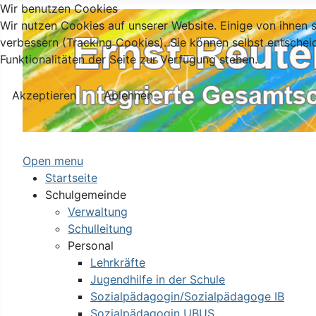
Wir benutzen Cookies
Wir nutzen Cookies auf unserer Website. Einige von ihnen s
verbessern (Tracking Cookies). Sie können selbst entschei
Funktionalitäten der Seite zur Verfügung stehen.
Akzeptieren
Ablehnen
Open menu
Startseite
Schulgemeinde
Verwaltung
Schulleitung
Personal
Lehrkräfte
Jugendhilfe in der Schule
Sozialpädagogin/Sozialpädagoge IB
Sozialpädagogin UBUS