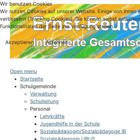
Wir benutzen Cookies
Wir nutzen Cookies auf unserer Website. Einige von ihnen s
verbessern (Tracking Cookies). Sie können selbst entschei
Funktionalitäten der Seite zur Verfügung stehen.
Akzeptieren
Ablehnen
Open menu
Startseite
Schulgemeinde
Verwaltung
Schulleitung
Personal
Lehrkräfte
Jugendhilfe in der Schule
Sozialpädagogin/Sozialpädagoge IB
Sozialpädagogin UBUS