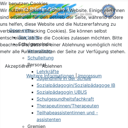
Wir benutzen Cookies
Wir nutzen Cookies auf unserer Website. Einige von ihnen
sind essenziell für den Betrieb der Seite, während andere
uns helfen, diese Website und die Nutzererfahrung zu
Open menu
verbessern (Tracking Cookies). Sie können selbst
Startseite
entscheiden, ob Sie die Cookies zulassen möchten. Bitte
Schulgemeinde
beachten Sie, dass bei einer Ablehnung womöglich nicht
Verwaltung
mehr alle Funktionalitäten der Seite zur Verfügung stehen.
Schulleitung
Personal
Akzeptieren
Ablehnen
Lehrkräfte
Weitere Informationen
|
Impressum
Jugendhilfe in der Schule
Sozialpädagogin/Sozialpädagoge IB
Sozialpädagogin UBUS
Schulgesundheitsfachkraft
Therapeutinnen/Therapeuten
Teilhabeassistentinnen und -
assistenten
Gremien