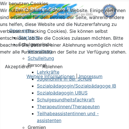
Wir benutzen Cookies
Wir nutzen Cookies auf unserer Website. Einige von ihnen
sind essenziell für den Betrieb der Seite, während andere
uns helfen, diese Website und die Nutzererfahrung zu
Open menu
verbessern (Tracking Cookies). Sie können selbst
Startseite
entscheiden, ob Sie die Cookies zulassen möchten. Bitte
Schulgemeinde
beachten Sie, dass bei einer Ablehnung womöglich nicht
Verwaltung
mehr alle Funktionalitäten der Seite zur Verfügung stehen.
Schulleitung
Personal
Akzeptieren
Ablehnen
Lehrkräfte
Weitere Informationen
|
Impressum
Jugendhilfe in der Schule
Sozialpädagogin/Sozialpädagoge IB
Sozialpädagogin UBUS
Schulgesundheitsfachkraft
Therapeutinnen/Therapeuten
Teilhabeassistentinnen und -
assistenten
Gremien