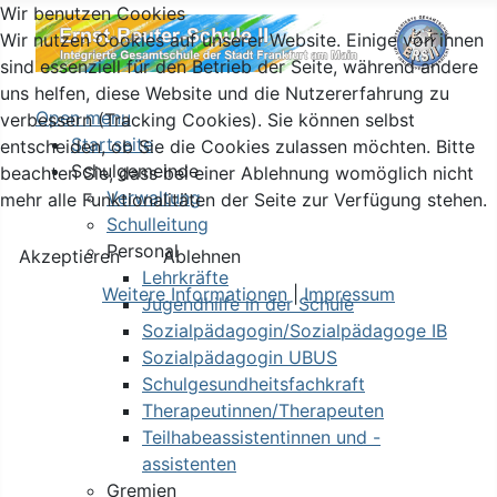
Wir benutzen Cookies
Wir nutzen Cookies auf unserer Website. Einige von ihnen
sind essenziell für den Betrieb der Seite, während andere
uns helfen, diese Website und die Nutzererfahrung zu
Open menu
verbessern (Tracking Cookies). Sie können selbst
Startseite
entscheiden, ob Sie die Cookies zulassen möchten. Bitte
Schulgemeinde
beachten Sie, dass bei einer Ablehnung womöglich nicht
Verwaltung
mehr alle Funktionalitäten der Seite zur Verfügung stehen.
Schulleitung
Personal
Akzeptieren
Ablehnen
Lehrkräfte
Weitere Informationen
|
Impressum
Jugendhilfe in der Schule
Sozialpädagogin/Sozialpädagoge IB
Sozialpädagogin UBUS
Schulgesundheitsfachkraft
Therapeutinnen/Therapeuten
Teilhabeassistentinnen und -
assistenten
Gremien