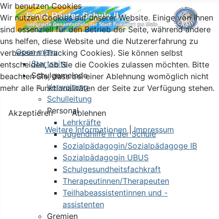
Wir benutzen Cookies
Wir nutzen Cookies auf unserer Website. Einige von ihnen
sind essenziell für den Betrieb der Seite, während andere
uns helfen, diese Website und die Nutzererfahrung zu
Open menu
verbessern (Tracking Cookies). Sie können selbst
Startseite
entscheiden, ob Sie die Cookies zulassen möchten. Bitte
Schulgemeinde
beachten Sie, dass bei einer Ablehnung womöglich nicht
Verwaltung
mehr alle Funktionalitäten der Seite zur Verfügung stehen.
Schulleitung
Personal
Akzeptieren
Ablehnen
Lehrkräfte
Weitere Informationen
|
Impressum
Jugendhilfe in der Schule
Sozialpädagogin/Sozialpädagoge IB
Sozialpädagogin UBUS
Schulgesundheitsfachkraft
Therapeutinnen/Therapeuten
Teilhabeassistentinnen und -
assistenten
Gremien