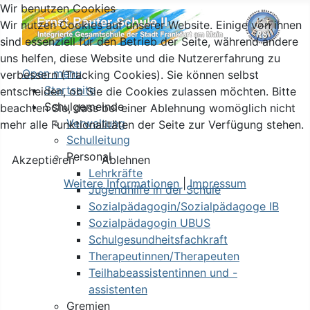
Wir benutzen Cookies
Wir nutzen Cookies auf unserer Website. Einige von ihnen
sind essenziell für den Betrieb der Seite, während andere
uns helfen, diese Website und die Nutzererfahrung zu
Open menu
verbessern (Tracking Cookies). Sie können selbst
Startseite
entscheiden, ob Sie die Cookies zulassen möchten. Bitte
Schulgemeinde
beachten Sie, dass bei einer Ablehnung womöglich nicht
Verwaltung
mehr alle Funktionalitäten der Seite zur Verfügung stehen.
Schulleitung
Personal
Akzeptieren
Ablehnen
Lehrkräfte
Weitere Informationen
|
Impressum
Jugendhilfe in der Schule
Sozialpädagogin/Sozialpädagoge IB
Sozialpädagogin UBUS
Schulgesundheitsfachkraft
Therapeutinnen/Therapeuten
Teilhabeassistentinnen und -
assistenten
Gremien