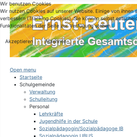
Wir benutzen Cookies
Wir nutzen Cookies auf unserer Website. Einige von ihnen s
verbessern (Tracking Cookies). Sie können selbst entschei
Funktionalitäten der Seite zur Verfügung stehen.
Akzeptieren
Ablehnen
Open menu
Startseite
Schulgemeinde
Verwaltung
Schulleitung
Personal
Lehrkräfte
Jugendhilfe in der Schule
Sozialpädagogin/Sozialpädagoge IB
Sozialpädagogin UBUS