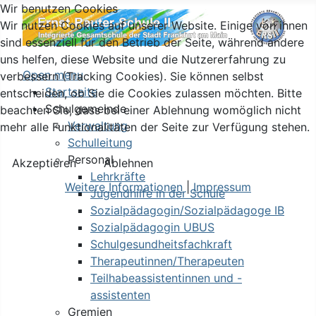
Wir benutzen Cookies
Wir nutzen Cookies auf unserer Website. Einige von ihnen
sind essenziell für den Betrieb der Seite, während andere
uns helfen, diese Website und die Nutzererfahrung zu
Open menu
verbessern (Tracking Cookies). Sie können selbst
Startseite
entscheiden, ob Sie die Cookies zulassen möchten. Bitte
Schulgemeinde
beachten Sie, dass bei einer Ablehnung womöglich nicht
Verwaltung
mehr alle Funktionalitäten der Seite zur Verfügung stehen.
Schulleitung
Personal
Akzeptieren
Ablehnen
Lehrkräfte
Weitere Informationen
|
Impressum
Jugendhilfe in der Schule
Sozialpädagogin/Sozialpädagoge IB
Sozialpädagogin UBUS
Schulgesundheitsfachkraft
Therapeutinnen/Therapeuten
Teilhabeassistentinnen und -
assistenten
Gremien