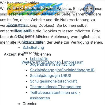
Wir benutzen Cookies
Wir nutzen Cookies auf unserer Website. Einige von ihnen
sind essenziell für den Betrieb der Seite, während andere
uns helfen, diese Website und die Nutzererfahrung zu
Open menu
verbessern (Tracking Cookies). Sie können selbst
Startseite
entscheiden, ob Sie die Cookies zulassen möchten. Bitte
Schulgemeinde
beachten Sie, dass bei einer Ablehnung womöglich nicht
Verwaltung
mehr alle Funktionalitäten der Seite zur Verfügung stehen.
Schulleitung
Personal
Akzeptieren
Ablehnen
Lehrkräfte
Weitere Informationen
|
Impressum
Jugendhilfe in der Schule
Sozialpädagogin/Sozialpädagoge IB
Sozialpädagogin UBUS
Schulgesundheitsfachkraft
Therapeutinnen/Therapeuten
Teilhabeassistentinnen und -
assistenten
Gremien