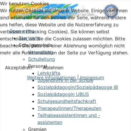
Wir benutzen Cookies
Wir nutzen Cookies auf unserer Website. Einige von ihnen
sind essenziell für den Betrieb der Seite, während andere
uns helfen, diese Website und die Nutzererfahrung zu
Open menu
verbessern (Tracking Cookies). Sie können selbst
Startseite
entscheiden, ob Sie die Cookies zulassen möchten. Bitte
Schulgemeinde
beachten Sie, dass bei einer Ablehnung womöglich nicht
Verwaltung
mehr alle Funktionalitäten der Seite zur Verfügung stehen.
Schulleitung
Personal
Akzeptieren
Ablehnen
Lehrkräfte
Weitere Informationen
|
Impressum
Jugendhilfe in der Schule
Sozialpädagogin/Sozialpädagoge IB
Sozialpädagogin UBUS
Schulgesundheitsfachkraft
Therapeutinnen/Therapeuten
Teilhabeassistentinnen und -
assistenten
Gremien