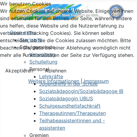
Wir benutzen Cookies
Wir nutzen Cookies auf unserer Website. Einige von ihnen
sind essenziell für den Betrieb der Seite, während andere
uns helfen, diese Website und die Nutzererfahrung zu
Open menu
verbessern (Tracking Cookies). Sie können selbst
Startseite
entscheiden, ob Sie die Cookies zulassen möchten. Bitte
Schulgemeinde
beachten Sie, dass bei einer Ablehnung womöglich nicht
Verwaltung
mehr alle Funktionalitäten der Seite zur Verfügung stehen.
Schulleitung
Personal
Akzeptieren
Ablehnen
Lehrkräfte
Weitere Informationen
|
Impressum
Jugendhilfe in der Schule
Sozialpädagogin/Sozialpädagoge IB
Sozialpädagogin UBUS
Schulgesundheitsfachkraft
Therapeutinnen/Therapeuten
Teilhabeassistentinnen und -
assistenten
Gremien