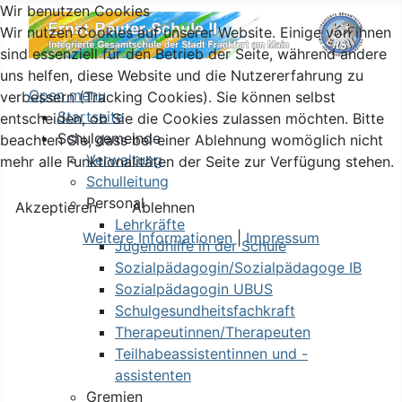
Wir benutzen Cookies
Wir nutzen Cookies auf unserer Website. Einige von ihnen
sind essenziell für den Betrieb der Seite, während andere
uns helfen, diese Website und die Nutzererfahrung zu
Open menu
verbessern (Tracking Cookies). Sie können selbst
Startseite
entscheiden, ob Sie die Cookies zulassen möchten. Bitte
Schulgemeinde
beachten Sie, dass bei einer Ablehnung womöglich nicht
Verwaltung
mehr alle Funktionalitäten der Seite zur Verfügung stehen.
Schulleitung
Personal
Akzeptieren
Ablehnen
Lehrkräfte
Weitere Informationen
|
Impressum
Jugendhilfe in der Schule
Sozialpädagogin/Sozialpädagoge IB
Sozialpädagogin UBUS
Schulgesundheitsfachkraft
Therapeutinnen/Therapeuten
Teilhabeassistentinnen und -
assistenten
Gremien