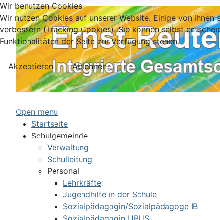
Wir benutzen Cookies
Wir nutzen Cookies auf unserer Website. Einige von ihnen s
verbessern (Tracking Cookies). Sie können selbst entschei
Funktionalitäten der Seite zur Verfügung stehen.
Akzeptieren
Ablehnen
Open menu
Startseite
Schulgemeinde
Verwaltung
Schulleitung
Personal
Lehrkräfte
Jugendhilfe in der Schule
Sozialpädagogin/Sozialpädagoge IB
Sozialpädagogin UBUS