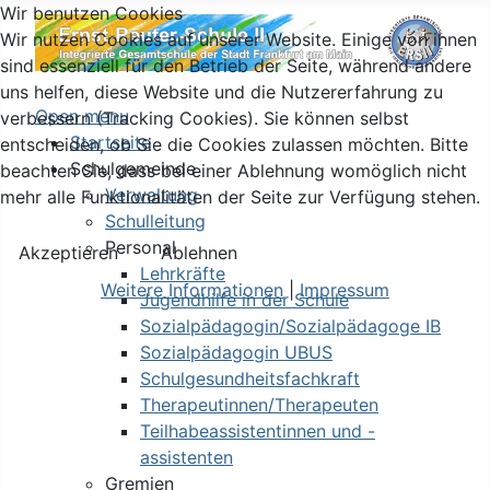
Wir benutzen Cookies
Wir nutzen Cookies auf unserer Website. Einige von ihnen
sind essenziell für den Betrieb der Seite, während andere
uns helfen, diese Website und die Nutzererfahrung zu
Open menu
verbessern (Tracking Cookies). Sie können selbst
Startseite
entscheiden, ob Sie die Cookies zulassen möchten. Bitte
Schulgemeinde
beachten Sie, dass bei einer Ablehnung womöglich nicht
Verwaltung
mehr alle Funktionalitäten der Seite zur Verfügung stehen.
Schulleitung
Personal
Akzeptieren
Ablehnen
Lehrkräfte
Weitere Informationen
|
Impressum
Jugendhilfe in der Schule
Sozialpädagogin/Sozialpädagoge IB
Sozialpädagogin UBUS
Schulgesundheitsfachkraft
Therapeutinnen/Therapeuten
Teilhabeassistentinnen und -
assistenten
Gremien