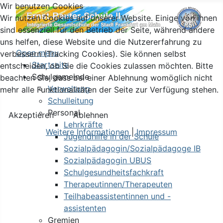
Wir benutzen Cookies
Wir nutzen Cookies auf unserer Website. Einige von ihnen
sind essenziell für den Betrieb der Seite, während andere
uns helfen, diese Website und die Nutzererfahrung zu
Open menu
verbessern (Tracking Cookies). Sie können selbst
Startseite
entscheiden, ob Sie die Cookies zulassen möchten. Bitte
Schulgemeinde
beachten Sie, dass bei einer Ablehnung womöglich nicht
Verwaltung
mehr alle Funktionalitäten der Seite zur Verfügung stehen.
Schulleitung
Personal
Akzeptieren
Ablehnen
Lehrkräfte
Weitere Informationen
|
Impressum
Jugendhilfe in der Schule
Sozialpädagogin/Sozialpädagoge IB
Sozialpädagogin UBUS
Schulgesundheitsfachkraft
Therapeutinnen/Therapeuten
Teilhabeassistentinnen und -
assistenten
Gremien