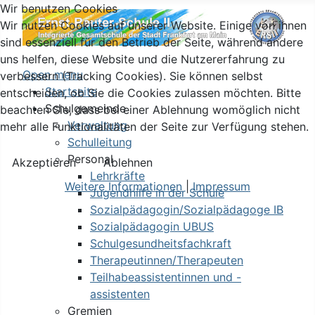
Wir benutzen Cookies
Wir nutzen Cookies auf unserer Website. Einige von ihnen
sind essenziell für den Betrieb der Seite, während andere
uns helfen, diese Website und die Nutzererfahrung zu
Open menu
verbessern (Tracking Cookies). Sie können selbst
Startseite
entscheiden, ob Sie die Cookies zulassen möchten. Bitte
Schulgemeinde
beachten Sie, dass bei einer Ablehnung womöglich nicht
Verwaltung
mehr alle Funktionalitäten der Seite zur Verfügung stehen.
Schulleitung
Personal
Akzeptieren
Ablehnen
Lehrkräfte
Weitere Informationen
|
Impressum
Jugendhilfe in der Schule
Sozialpädagogin/Sozialpädagoge IB
Sozialpädagogin UBUS
Schulgesundheitsfachkraft
Therapeutinnen/Therapeuten
Teilhabeassistentinnen und -
assistenten
Gremien