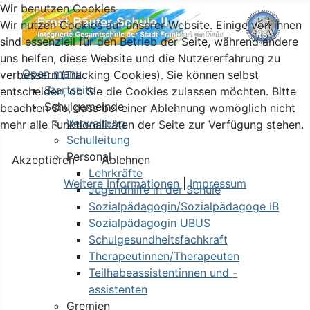
Wir benutzen Cookies
Wir nutzen Cookies auf unserer Website. Einige von ihnen
sind essenziell für den Betrieb der Seite, während andere
uns helfen, diese Website und die Nutzererfahrung zu
Open menu
verbessern (Tracking Cookies). Sie können selbst
Startseite
entscheiden, ob Sie die Cookies zulassen möchten. Bitte
Schulgemeinde
beachten Sie, dass bei einer Ablehnung womöglich nicht
Verwaltung
mehr alle Funktionalitäten der Seite zur Verfügung stehen.
Schulleitung
Personal
Akzeptieren
Ablehnen
Lehrkräfte
Weitere Informationen
|
Impressum
Jugendhilfe in der Schule
Sozialpädagogin/Sozialpädagoge IB
Sozialpädagogin UBUS
Schulgesundheitsfachkraft
Therapeutinnen/Therapeuten
Teilhabeassistentinnen und -
assistenten
Gremien