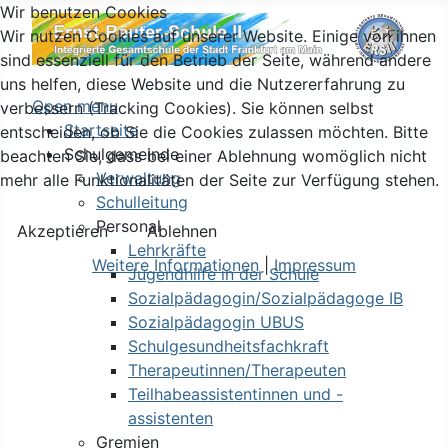
Wir benutzen Cookies
Wir nutzen Cookies auf unserer Website. Einige von ihnen
sind essenziell für den Betrieb der Seite, während andere
uns helfen, diese Website und die Nutzererfahrung zu
Open menu
verbessern (Tracking Cookies). Sie können selbst
Startseite
entscheiden, ob Sie die Cookies zulassen möchten. Bitte
Schulgemeinde
beachten Sie, dass bei einer Ablehnung womöglich nicht
Verwaltung
mehr alle Funktionalitäten der Seite zur Verfügung stehen.
Schulleitung
Personal
Akzeptieren
Ablehnen
Lehrkräfte
Weitere Informationen
|
Impressum
Jugendhilfe in der Schule
Sozialpädagogin/Sozialpädagoge IB
Sozialpädagogin UBUS
Schulgesundheitsfachkraft
Therapeutinnen/Therapeuten
Teilhabeassistentinnen und -
assistenten
Gremien