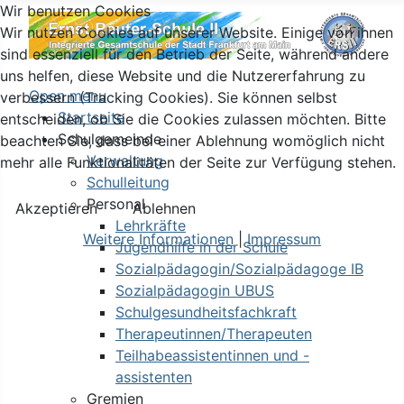
Wir benutzen Cookies
Wir nutzen Cookies auf unserer Website. Einige von ihnen
sind essenziell für den Betrieb der Seite, während andere
uns helfen, diese Website und die Nutzererfahrung zu
Open menu
verbessern (Tracking Cookies). Sie können selbst
Startseite
entscheiden, ob Sie die Cookies zulassen möchten. Bitte
Schulgemeinde
beachten Sie, dass bei einer Ablehnung womöglich nicht
Verwaltung
mehr alle Funktionalitäten der Seite zur Verfügung stehen.
Schulleitung
Personal
Akzeptieren
Ablehnen
Lehrkräfte
Weitere Informationen
|
Impressum
Jugendhilfe in der Schule
Sozialpädagogin/Sozialpädagoge IB
Sozialpädagogin UBUS
Schulgesundheitsfachkraft
Therapeutinnen/Therapeuten
Teilhabeassistentinnen und -
assistenten
Gremien