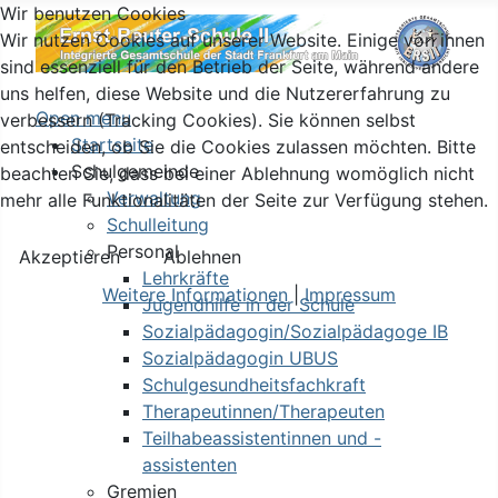
Wir benutzen Cookies
Wir nutzen Cookies auf unserer Website. Einige von ihnen
sind essenziell für den Betrieb der Seite, während andere
uns helfen, diese Website und die Nutzererfahrung zu
Open menu
verbessern (Tracking Cookies). Sie können selbst
Startseite
entscheiden, ob Sie die Cookies zulassen möchten. Bitte
Schulgemeinde
beachten Sie, dass bei einer Ablehnung womöglich nicht
Verwaltung
mehr alle Funktionalitäten der Seite zur Verfügung stehen.
Schulleitung
Personal
Akzeptieren
Ablehnen
Lehrkräfte
Weitere Informationen
|
Impressum
Jugendhilfe in der Schule
Sozialpädagogin/Sozialpädagoge IB
Sozialpädagogin UBUS
Schulgesundheitsfachkraft
Therapeutinnen/Therapeuten
Teilhabeassistentinnen und -
assistenten
Gremien