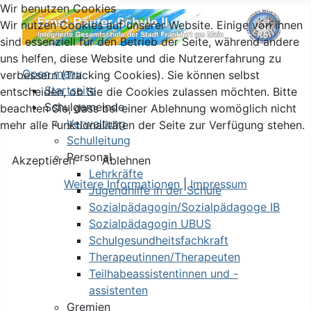
Wir benutzen Cookies
Wir nutzen Cookies auf unserer Website. Einige von ihnen
sind essenziell für den Betrieb der Seite, während andere
uns helfen, diese Website und die Nutzererfahrung zu
Open menu
verbessern (Tracking Cookies). Sie können selbst
Startseite
entscheiden, ob Sie die Cookies zulassen möchten. Bitte
Schulgemeinde
beachten Sie, dass bei einer Ablehnung womöglich nicht
Verwaltung
mehr alle Funktionalitäten der Seite zur Verfügung stehen.
Schulleitung
Personal
Akzeptieren
Ablehnen
Lehrkräfte
Weitere Informationen
|
Impressum
Jugendhilfe in der Schule
Sozialpädagogin/Sozialpädagoge IB
Sozialpädagogin UBUS
Schulgesundheitsfachkraft
Therapeutinnen/Therapeuten
Teilhabeassistentinnen und -
assistenten
Gremien