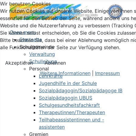
Wir benutzen Cookies
Wir nutzen Cookies auf unserer Website. Einige von ihnen 
essenziell für den Betrieb der Seite, während andere uns he
Website und die Nutzererfahrung zu verbessern (Tracking 
Open menu
Sie können selbst entscheiden, ob Sie die Cookies zulasse
Startseite
Bitte beachten Sie, dass bei einer Ablehnung womöglich ni
Schulgemeinde
alle Funktionalitäten der Seite zur Verfügung stehen.
Verwaltung
Schulleitung
Akzeptieren
Ablehnen
Personal
Weitere Informationen
|
Impressum
Lehrkräfte
Jugendhilfe in der Schule
Sozialpädagogin/Sozialpädagoge IB
Sozialpädagogin UBUS
Schulgesundheitsfachkraft
Therapeutinnen/Therapeuten
Teilhabeassistentinnen und -
assistenten
Gremien