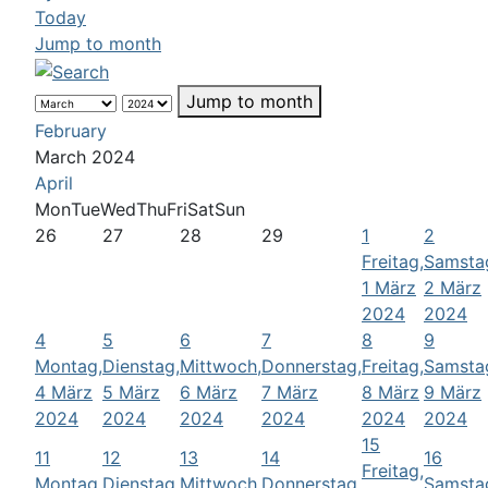
Today
Jump to month
Jump to month
February
March 2024
April
Mon
Tue
Wed
Thu
Fri
Sat
Sun
26
27
28
29
1
2
Freitag,
Samsta
1 März
2 März
2024
2024
4
5
6
7
8
9
Montag,
Dienstag,
Mittwoch,
Donnerstag,
Freitag,
Samsta
4 März
5 März
6 März
7 März
8 März
9 März
2024
2024
2024
2024
2024
2024
15
11
12
13
14
16
Freitag,
Montag,
Dienstag,
Mittwoch,
Donnerstag,
Samsta